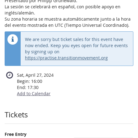
Presentado por Philipp Grunewald.
La sesión se celebrará en español, con posible apoyo en
inglés/alemán.
Su zona horaria se muestra automáticamente junto a la hora
del evento mostrada en UTC (Tiempo Universal Coordinado).
We are sorry but ticket sales for this event have
now ended. Keep you eyes open for future events
by signing up on
https://practise.transitionmovement.org
Sat, April 27, 2024
Begin:
16:00
End:
17:30
Add to Calendar
Products
Tickets
Free Entry